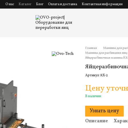
О нас
Каталог
Блог
Оплата и доставка
Контактная информация
Главная
Машины для разб
Машины для разбивания яиц с
Яйцеразбивочная машина RX
Яйцеразбивочн
Артикул: RX-2
Цену уточ
В наличии
Узнать цену
Описание
Харак