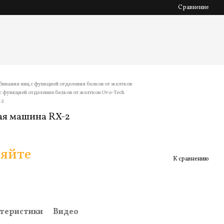
Сравнение
ивания яиц с функцией отделения белков от желтков
 функцией отделения белков от желтков Ovo-Tech
-2
ая машина RX-2
няйте
К сравнению
теристики
Видео