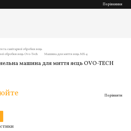
Порівняння
 та санітарної обробки яєць
ної обробки яєць Ovo-Tech
Машина для миття яєць MX-4
нельна машина для миття яєць OVO-TECH
нюйте
Порівняти
стики