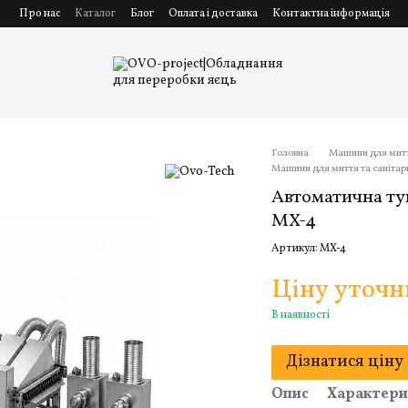
Про нас
Каталог
Блог
Оплата і доставка
Контактна інформація
Головна
Машини для миття
Машини для миття та санітар
Автоматична ту
MX-4
Артикул: MX-4
Ціну уточ
В наявності
Дізнатися ціну
Опис
Характери