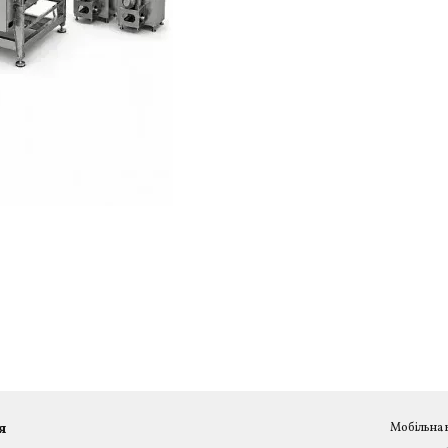
я
Мобільна 