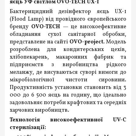
яєць УФ світлом OVO-TECH UX-1
Бактерицидний дезінфектор яєць UX-1
(Flood Lamp) від провідного європейського
бренду
OVO-TECH
— це високоефективне
обладнання сухої санітарної обробки,
представлене на сайті
OVO-project
. Модель
розроблена для кондитерських цехів,
хлібопекарень, макаронних фабрик та
підприємств з виробництва рідкого
меланжу, де висуваються суворі вимоги до
мікробіологічної чистоти сировини.
Продуктивність установки становить від 3
000 до 6 500 яєць на годину, що ідеально
задовольняє потреби крафтових та середніх
харчових виробництв.
Технологія високоефективної UV-C
стерилізації: