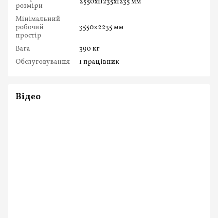
2550x11235x1235 мм
розміри
Мінімальний
робочий
3550×2235 мм
простір
Вага
390 кг
Обслуговування
1 працівник
Відео