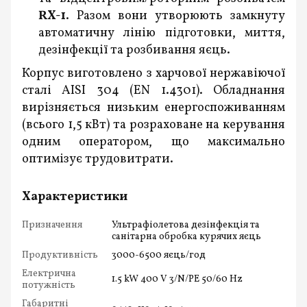
RX-1
. Разом вони утворюють замкнуту
автоматичну лінію підготовки, миття,
дезінфекції та розбивання яєць.
Корпус виготовлено з харчової нержавіючої
сталі AISI 304 (EN 1.4301). Обладнання
вирізняється низьким енергоспоживанням
(всього 1,5 кВт) та розраховане на керування
одним оператором, що максимально
оптимізує трудовитрати.
Характеристики
Призначення
Ультрафіолетова дезінфекція та
санітарна обробка курячих яєць
Продуктивність
3000-6500 яєць/год
Електрична
1.5 kW 400 V 3/N/PE 50/60 Hz
потужність
Габаритні