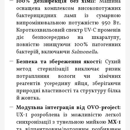
100% дезінфекція без хімії:
Машина
оснащена комплексом високопотужних
бактерицидних ламп із сумарною
випромінювальною потужністю 950 Вт.
Короткохвильовий спектр UV-C променів
діє безпосередньо на шкаралупу,
повністю знищуючи 100% патогенних
бактерій, включаючи
Salmonella
.
Безпека та збереження якості:
Сухий
метод стерилізації виключає ризик
потрапляння вологи чи хімічних
реагентів усередину яйця, зберігаючи
природні властивості та структуру білка
й жовтка.
Модульна інтеграція від OVO-project:
UX-1 розроблена із можливістю легкої
синхронізації з тунельною мийкою
MX-1
та відцентровим/роторним розбивачем