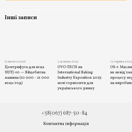
Інші записи
6 лютого 2026
2 жовтня 2025
12 червня 202
Центрифуга для яєць
OVO-TECH на
OS-1: Масл
UDTJ-10 — Яйцебитна
International Baking
як невід'єм
машина (10 000 - 21 000
Industry Exposition 2025:
процесу пе
яєць/год)
нові горизонти для
на виробни
українського ринку
+38(067) 687-50-84
Контактна інформація