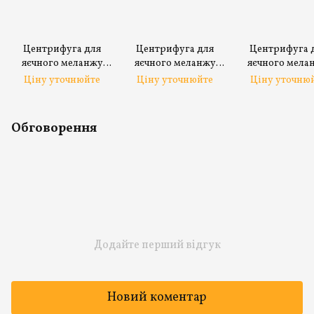
Центрифуга для
Центрифуга для
Центрифуга 
яєчного меланжу
яєчного меланжу
яєчного мела
UDTJ-10
UDTJ-150
UDTJ-500
Ціну уточнюйте
Ціну уточнюйте
Ціну уточню
Обговорення
Додайте перший відгук
Новий коментар