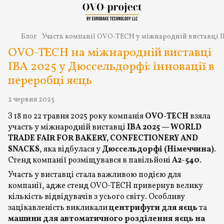
Блог
Участь компанії OVO-TECH у міжнародній виставці I
OVO-TECH на міжнародній виставці
IBA 2025 у Дюссельдорфі: інновації в
переробці яєць
2 червня 2025
З 18 по 22 травня 2025 року компанія
OVO-TECH
взяла
участь у міжнародній виставці
IBA 2025 — WORLD
TRADE FAIR FOR BAKERY, CONFECTIONERY AND
SNACKS
, яка відбулася у
Дюссельдорфі (Німеччина)
.
Стенд компанії розміщувався в павільйоні
A2-540
.
Участь у виставці стала важливою подією для
компанії, адже стенд OVO-TECH привернув велику
кількість відвідувачів з усього світу. Особливу
зацікавленість викликали
центрифуги для яєць
та
машини для автоматичного розділення яєць на